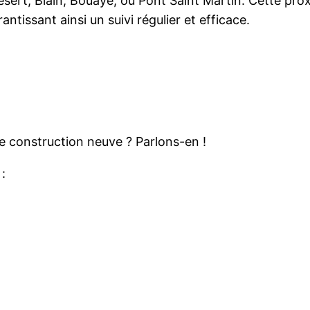
ert, Blain, Bouaye, ou Pont Saint Martin. Cette prox
antissant ainsi un suivi régulier et efficace.
e construction neuve ? Parlons-en !
: