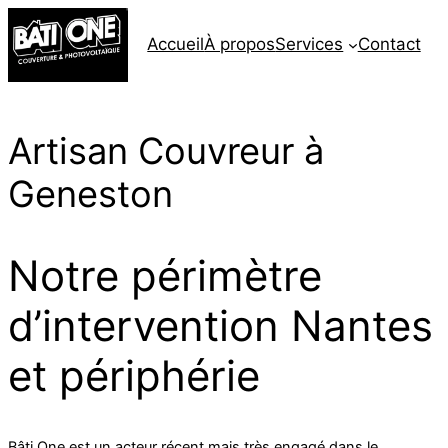
Accueil
À propos
Services
Contact
Artisan Couvreur à
Geneston
Notre périmètre
d’intervention Nantes
et périphérie
Bâti One est un acteur récent mais très engagé dans le